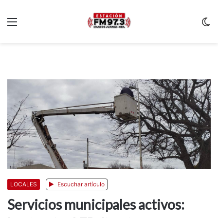
Menu
C
m
LOCALES
Escuchar artículo
Servicios municipales activos: