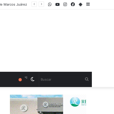
WhatsApp
Youtube
Instagram
Facebook
PlayStore
Sidebar
 de Marcos Juárez
℃
Cambiar
Buscar
modo