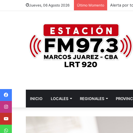
Córdoba ser
Jueves, 06 Agosto 2026
Último Momento
Facebook
INICIO
LOCALES
REGIONALES
PROVINC
Instagram
Youtube
WhatsApp