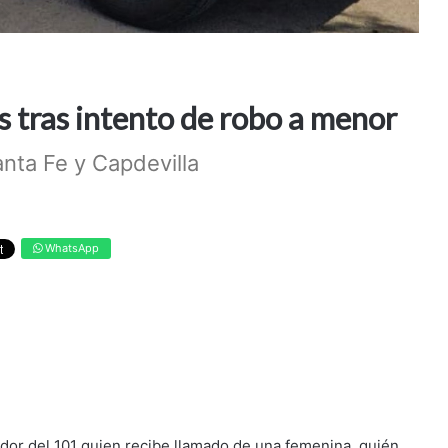
 tras intento de robo a menor
anta Fe y Capdevilla
WhatsApp
dor del 101 quien recibe llamado de una femenina, quién